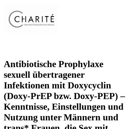
Antibiotische Prophylaxe
sexuell übertragener
Infektionen mit Doxycyclin
(Doxy-PrEP bzw. Doxy-PEP) –
Kenntnisse, Einstellungen und
Nutzung unter Männern und
trans* Frauen, die Sex mit